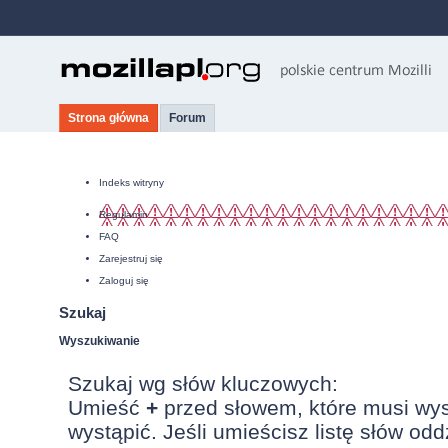
Strona główna
Forum
Indeks witryny
Regulamin
FAQ
Zarejestruj się
Zaloguj się
Szukaj
Wyszukiwanie
Szukaj wg słów kluczowych:
Umieść
+
przed słowem, które musi wy
wystąpić. Jeśli umieścisz listę słów od