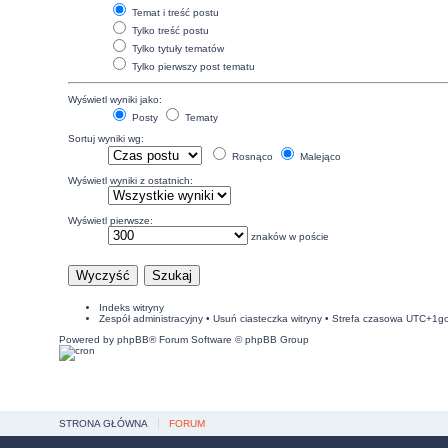
Temat i treść postu
Tylko treść postu
Tylko tytuły tematów
Tylko pierwszy post tematu
Wyświetl wyniki jako:
Posty
Tematy
Sortuj wyniki wg:
Rosnąco
Malejąco
Wyświetl wyniki z ostatnich:
Wyświetl pierwsze:
znaków w poście
Indeks witryny
Zespół administracyjny
•
Usuń ciasteczka witryny
• Strefa czasowa UTC+1g
Powered by
phpBB
® Forum Software © phpBB Group
STRONA GŁÓWNA
FORUM