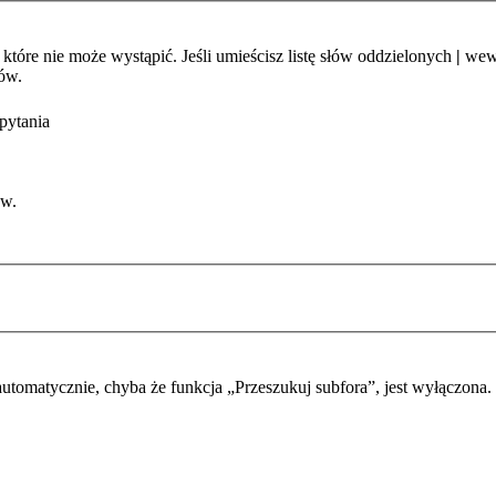
które nie może wystąpić. Jeśli umieścisz listę słów oddzielonych
|
wewn
ów.
pytania
ów.
automatycznie, chyba że funkcja „Przeszukuj subfora”, jest wyłączona.