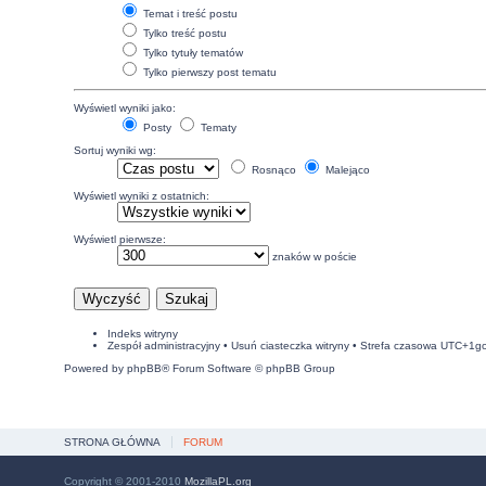
Temat i treść postu
Tylko treść postu
Tylko tytuły tematów
Tylko pierwszy post tematu
Wyświetl wyniki jako:
Posty
Tematy
Sortuj wyniki wg:
Rosnąco
Malejąco
Wyświetl wyniki z ostatnich:
Wyświetl pierwsze:
znaków w poście
Indeks witryny
Zespół administracyjny
•
Usuń ciasteczka witryny
• Strefa czasowa UTC+1g
Powered by
phpBB
® Forum Software © phpBB Group
STRONA GŁÓWNA
FORUM
Copyright © 2001-2010
MozillaPL.org