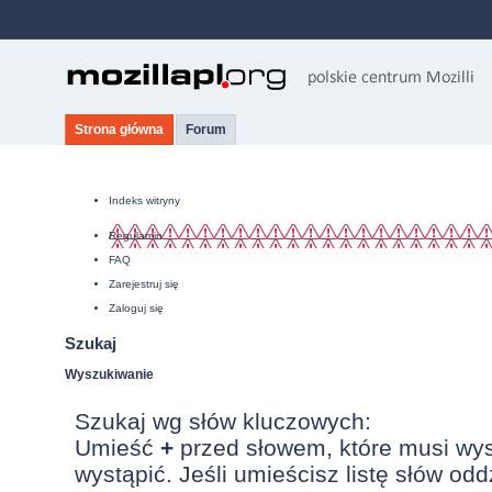
Strona główna
Forum
Indeks witryny
Regulamin
FAQ
Zarejestruj się
Zaloguj się
Szukaj
Wyszukiwanie
Szukaj wg słów kluczowych:
Umieść
+
przed słowem, które musi wy
wystąpić. Jeśli umieścisz listę słów od