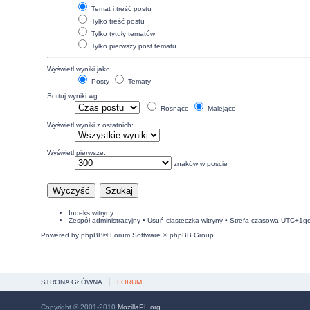
Temat i treść postu
Tylko treść postu
Tylko tytuły tematów
Tylko pierwszy post tematu
Wyświetl wyniki jako:
Posty
Tematy
Sortuj wyniki wg:
Rosnąco
Malejąco
Wyświetl wyniki z ostatnich:
Wyświetl pierwsze:
znaków w poście
Indeks witryny
Zespół administracyjny
•
Usuń ciasteczka witryny
• Strefa czasowa UTC+1g
Powered by
phpBB
® Forum Software © phpBB Group
STRONA GŁÓWNA
FORUM
Copyright © 2001-2010
MozillaPL.org