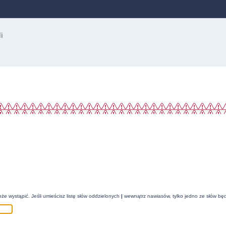
że wystąpić. Jeśli umieścisz listę słów oddzielonych
|
wewnątrz nawiasów, tylko jedno ze słów będ