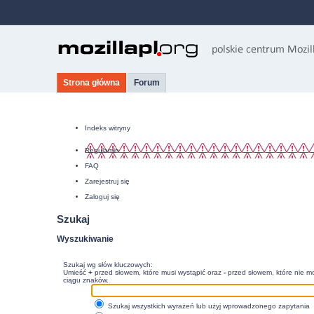
Strona główna
Forum
Indeks witryny
Regulamin
FAQ
Zarejestruj się
Zaloguj się
Szukaj
Wyszukiwanie
Szukaj wg słów kluczowych:
Umieść
+
przed słowem, które musi wystąpić oraz
-
przed słowem, które nie mo
ciągu znaków.
Szukaj wszystkich wyrażeń lub użyj wprowadzonego zapytania