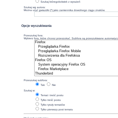
Szukaj któregokolwiek z wyrażeń
Szukaj wg autora:
Można użyć gwiazdki (*) jako zamiennika dowolnego ciągu znaków.
Opcje wyszukiwania
Przeszukaj fora:
Wybierz fora, które chcesz przeszukać. Subfora są przeszukiwane automatyczn
Przeszukaj subfora:
Tak
Nie
Szukaj w:
Temat i treść postu
Tylko treść postu
Tylko tytuły tematów
Tylko pierwszy post tematu