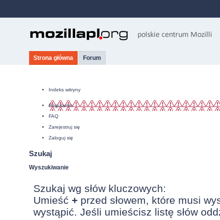
Strona główna
Forum
Indeks witryny
Regulamin
FAQ
Zarejestruj się
Zaloguj się
Szukaj
Wyszukiwanie
Szukaj wg słów kluczowych:
Umieść
+
przed słowem, które musi wy
wystąpić. Jeśli umieścisz listę słów od