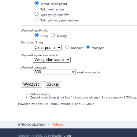
Temat i treść postu
Tylko treść postu
Tylko tytuły tematów
Tylko pierwszy post tematu
Wyświetl wyniki jako:
Posty
Tematy
Sortuj wyniki wg:
Rosnąco
Malejąco
Wyświetl wyniki z ostatnich:
Wyświetl pierwsze:
znaków w poście
Indeks witryny
Zespół administracyjny
•
Usuń ciasteczka witryny
• Strefa czasowa UTC+1g
Powered by
phpBB
® Forum Software © phpBB Group
STRONA GŁÓWNA
FORUM
Copyright © 2001-2010
MozillaPL.org