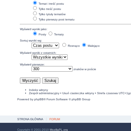
Temat i treść postu
Tylko treść postu
Tylko tytuły tematów
Tylko pierwszy post tematu
Wyświetl wyniki jako:
Posty
Tematy
Sortuj wyniki wg:
Rosnąco
Malejąco
Wyświetl wyniki z ostatnich:
Wyświetl pierwsze:
znaków w poście
Indeks witryny
Zespół administracyjny
•
Usuń ciasteczka witryny
• Strefa czasowa UTC+1g
Powered by
phpBB
® Forum Software © phpBB Group
STRONA GŁÓWNA
FORUM
Copyright © 2001-2010
MozillaPL.org