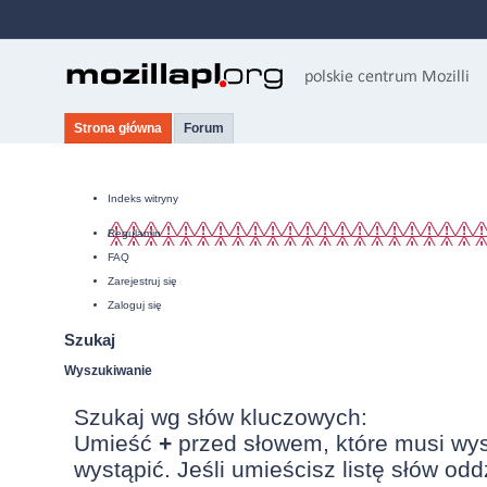
Strona główna
Forum
Indeks witryny
Regulamin
FAQ
Zarejestruj się
Zaloguj się
Szukaj
Wyszukiwanie
Szukaj wg słów kluczowych:
Umieść
+
przed słowem, które musi wy
wystąpić. Jeśli umieścisz listę słów od