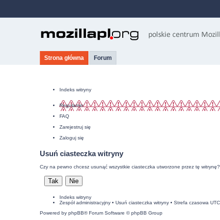
Strona główna
Forum
Indeks witryny
Regulamin
FAQ
Zarejestruj się
Zaloguj się
Usuń ciasteczka witryny
Czy na pewno chcesz usunąć wszystkie ciasteczka utworzone przez tę witrynę?
Indeks witryny
Zespół administracyjny
•
Usuń ciasteczka witryny
• Strefa czasowa UT
Powered by
phpBB
® Forum Software © phpBB Group