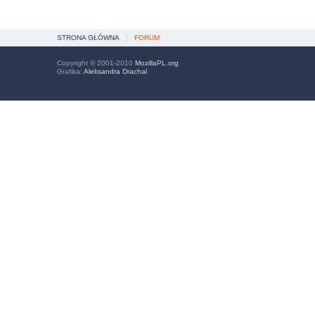
STRONA GŁÓWNA
FORUM
Copyright © 2001-2010
MozillaPL.org
Grafika:
Aleksandra Drachal