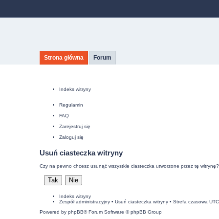
Strona główna
Forum
Indeks witryny
Regulamin
FAQ
Zarejestruj się
Zaloguj się
Usuń ciasteczka witryny
Czy na pewno chcesz usunąć wszystkie ciasteczka utworzone przez tę witrynę?
Indeks witryny
Zespół administracyjny
•
Usuń ciasteczka witryny
• Strefa czasowa UT
Powered by
phpBB
® Forum Software © phpBB Group