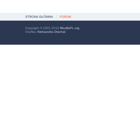
STRONA GŁÓWNA
FORUM
Copyright © 2001-2010
MozillaPL.org
Grafika:
Aleksandra Drachal