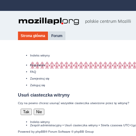
Strona główna
Forum
Indeks witryny
Regulamin
FAQ
Zarejestruj się
Zaloguj się
Usuń ciasteczka witryny
Czy na pewno chcesz usunąć wszystkie ciasteczka utworzone przez tę witrynę?
Indeks witryny
Zespół administracyjny
•
Usuń ciasteczka witryny
• Strefa czasowa UTC+1g
Powered by
phpBB
® Forum Software © phpBB Group