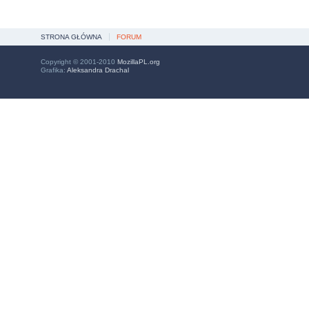
STRONA GŁÓWNA
FORUM
Copyright © 2001-2010
MozillaPL.org
Grafika:
Aleksandra Drachal