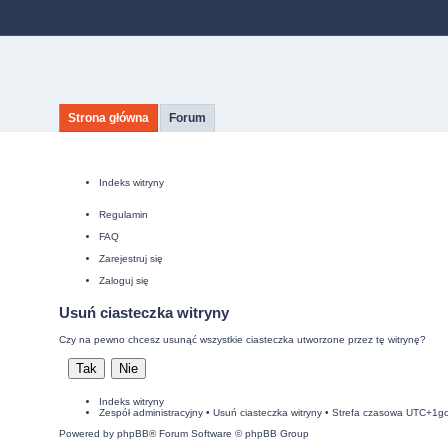
Strona główna
Forum
Indeks witryny
Regulamin
FAQ
Zarejestruj się
Zaloguj się
Usuń ciasteczka witryny
Czy na pewno chcesz usunąć wszystkie ciasteczka utworzone przez tę witrynę?
Indeks witryny
Zespół administracyjny
•
Usuń ciasteczka witryny
• Strefa czasowa UTC+1g
Powered by
phpBB
® Forum Software © phpBB Group