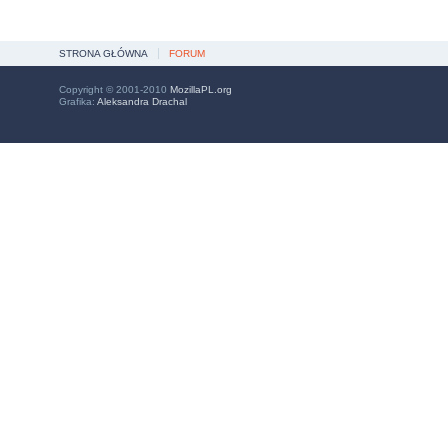
STRONA GŁÓWNA
FORUM
Copyright © 2001-2010
MozillaPL.org
Grafika:
Aleksandra Drachal