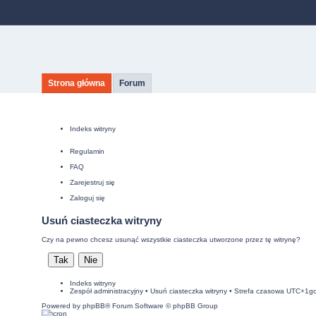
Strona główna
Forum
Indeks witryny
Regulamin
FAQ
Zarejestruj się
Zaloguj się
Usuń ciasteczka witryny
Czy na pewno chcesz usunąć wszystkie ciasteczka utworzone przez tę witrynę?
Indeks witryny
Zespół administracyjny
•
Usuń ciasteczka witryny
• Strefa czasowa UTC+1g
Powered by
phpBB
® Forum Software © phpBB Group