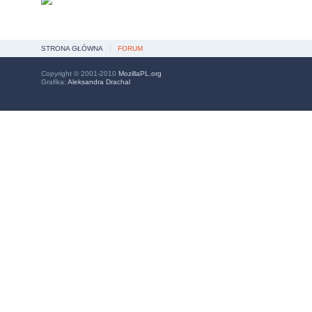
STRONA GŁÓWNA
FORUM
Copyright © 2001-2010
MozillaPL.org
Grafika:
Aleksandra Drachal