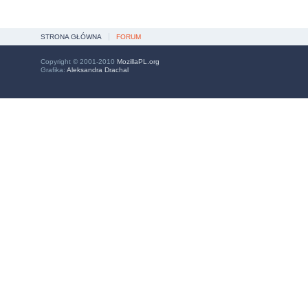
STRONA GŁÓWNA
FORUM
Copyright © 2001-2010
MozillaPL.org
Grafika:
Aleksandra Drachal