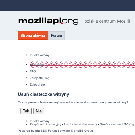
Strona główna
Forum
Indeks witryny
Regulamin
FAQ
Zarejestruj się
Zaloguj się
Usuń ciasteczka witryny
Czy na pewno chcesz usunąć wszystkie ciasteczka utworzone przez tę witrynę?
Indeks witryny
Zespół administracyjny
•
Usuń ciasteczka witryny
• Strefa czasowa UTC+1g
Powered by
phpBB
® Forum Software © phpBB Group