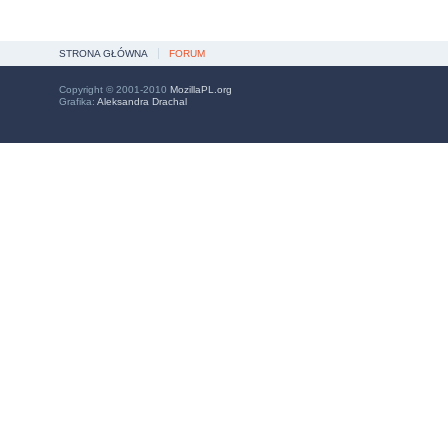
STRONA GŁÓWNA
FORUM
Copyright © 2001-2010
MozillaPL.org
Grafika:
Aleksandra Drachal