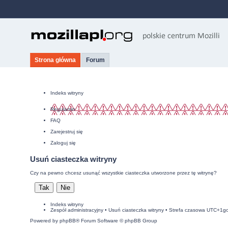
Strona główna
Forum
Indeks witryny
Regulamin
FAQ
Zarejestruj się
Zaloguj się
Usuń ciasteczka witryny
Czy na pewno chcesz usunąć wszystkie ciasteczka utworzone przez tę witrynę?
Indeks witryny
Zespół administracyjny
•
Usuń ciasteczka witryny
• Strefa czasowa UTC+1g
Powered by
phpBB
® Forum Software © phpBB Group