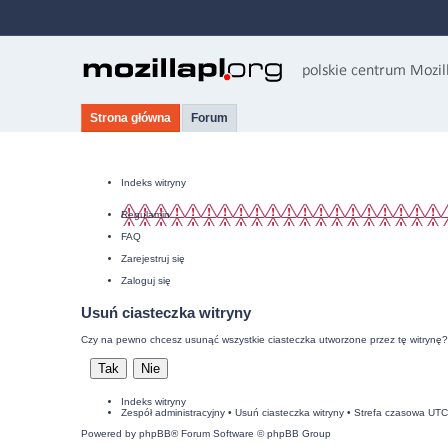
Strona główna
Forum
Indeks witryny
Regulamin
FAQ
Zarejestruj się
Zaloguj się
Usuń ciasteczka witryny
Czy na pewno chcesz usunąć wszystkie ciasteczka utworzone przez tę witrynę?
Indeks witryny
Zespół administracyjny
•
Usuń ciasteczka witryny
• Strefa czasowa UT
Powered by
phpBB
® Forum Software © phpBB Group