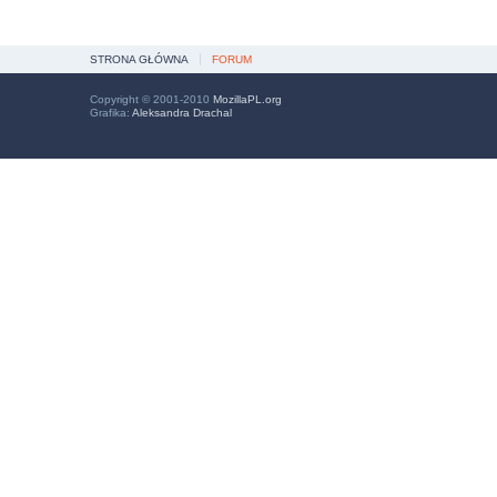
STRONA GŁÓWNA
FORUM
Copyright © 2001-2010
MozillaPL.org
Grafika:
Aleksandra Drachal