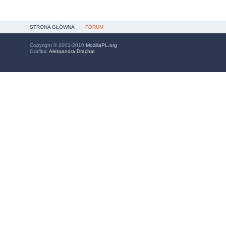
STRONA GŁÓWNA
FORUM
Copyright © 2001-2010
MozillaPL.org
Grafika:
Aleksandra Drachal