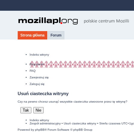
Strona główna
Forum
Indeks witryny
Regulamin
FAQ
Zarejestruj się
Zaloguj się
Usuń ciasteczka witryny
Czy na pewno chcesz usunąć wszystkie ciasteczka utworzone przez tę witrynę?
Indeks witryny
Zespół administracyjny
•
Usuń ciasteczka witryny
• Strefa czasowa UTC+1g
Powered by
phpBB
® Forum Software © phpBB Group