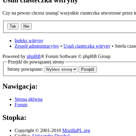
Usuń ciasteczka witryny
Czy na pewno chcesz usunąć wszystkie ciasteczka utworzone przez t
Indeks witryny
Zespół administracyjny
•
Usuń ciasteczka witryny
• Strefa cz
Powered by
phpBB
® Forum Software © phpBB Group
Przejdź do powiązanej strony
Strony powiązane:
Nawigacja:
Strona główna
Forum
Stopka:
Copyright © 2001-2010
MozillaPL.org
Grafika:
Aleksandra Drachal