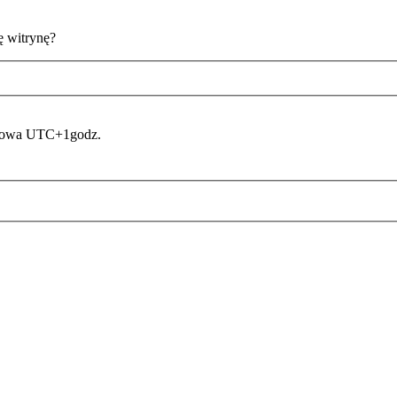
ę witrynę?
asowa UTC+1godz.