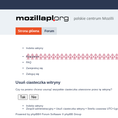
Strona główna
Forum
Indeks witryny
Regulamin
FAQ
Zarejestruj się
Zaloguj się
Usuń ciasteczka witryny
Czy na pewno chcesz usunąć wszystkie ciasteczka utworzone przez tę witrynę?
Indeks witryny
Zespół administracyjny
•
Usuń ciasteczka witryny
• Strefa czasowa UTC+1g
Powered by
phpBB
® Forum Software © phpBB Group