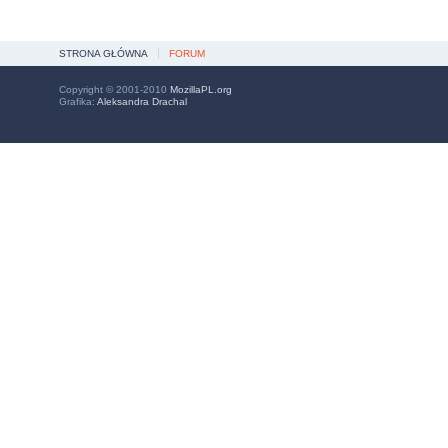
STRONA GŁÓWNA
FORUM
Copyright © 2001-2010
MozillaPL.org
Grafika:
Aleksandra Drachal