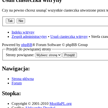
Usuń ciasteczka witryny
Czy na pewno chcesz usunąć wszystkie ciasteczka utworzone przez t
Indeks witryny
Zespół administracyjny
•
Usuń ciasteczka witryny
• Strefa cz
Powered by
phpBB
® Forum Software © phpBB Group
Przejdź do powiązanej strony
Strony powiązane:
Nawigacja:
Strona główna
Forum
Stopka:
Copyright © 2001-2010
MozillaPL.org
Grafika:
Aleksandra Drachal