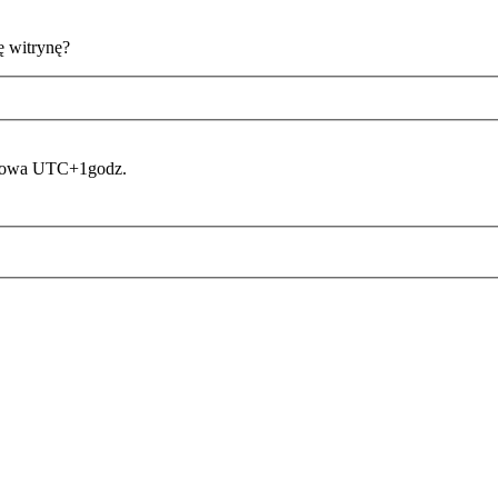
ę witrynę?
asowa UTC+1godz.