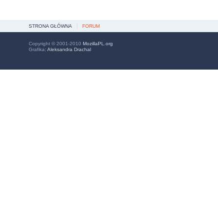
STRONA GŁÓWNA
FORUM
Copyright © 2001-2010
MozillaPL.org
Grafika:
Aleksandra Drachal