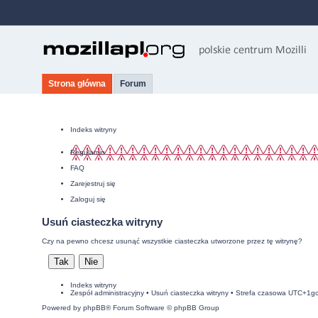
Strona główna
Forum
Indeks witryny
Regulamin
FAQ
Zarejestruj się
Zaloguj się
Usuń ciasteczka witryny
Czy na pewno chcesz usunąć wszystkie ciasteczka utworzone przez tę witrynę?
Indeks witryny
Zespół administracyjny
•
Usuń ciasteczka witryny
• Strefa czasowa UTC+1g
Powered by
phpBB
® Forum Software © phpBB Group