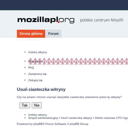
Strona główna
Forum
Indeks witryny
Regulamin
FAQ
Zarejestruj się
Zaloguj się
Usuń ciasteczka witryny
Czy na pewno chcesz usunąć wszystkie ciasteczka utworzone przez tę witrynę?
Indeks witryny
Zespół administracyjny
•
Usuń ciasteczka witryny
• Strefa czasowa UTC+1g
Powered by
phpBB
® Forum Software © phpBB Group