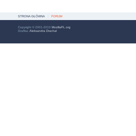
STRONA GŁÓWNA
FORUM
Copyright © 2001-2010
MozillaPL.org
Grafika:
Aleksandra Drachal