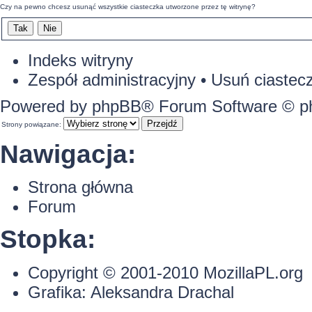
Czy na pewno chcesz usunąć wszystkie ciasteczka utworzone przez tę witrynę?
Indeks witryny
Zespół administracyjny
•
Usuń ciastecz
Powered by
phpBB
® Forum Software © 
Strony powiązane:
Nawigacja:
Strona główna
Forum
Stopka:
Copyright © 2001-2010
MozillaPL.org
Grafika:
Aleksandra Drachal