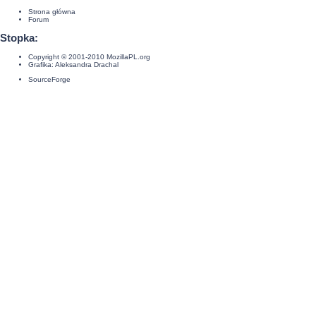
Strona główna
Forum
Stopka:
Copyright © 2001-2010
MozillaPL.org
Grafika:
Aleksandra Drachal
SourceForge