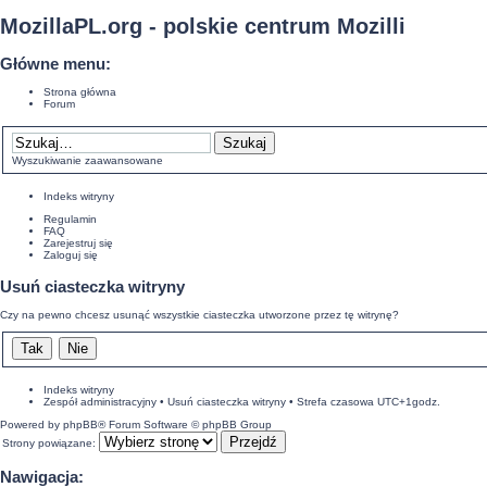
MozillaPL.org - polskie centrum Mozilli
Główne menu:
Strona główna
Forum
Wyszukiwanie zaawansowane
Indeks witryny
Regulamin
FAQ
Zarejestruj się
Zaloguj się
Usuń ciasteczka witryny
Czy na pewno chcesz usunąć wszystkie ciasteczka utworzone przez tę witrynę?
Indeks witryny
Zespół administracyjny
•
Usuń ciasteczka witryny
• Strefa czasowa UTC+1godz.
Powered by
phpBB
® Forum Software © phpBB Group
Strony powiązane:
Nawigacja: