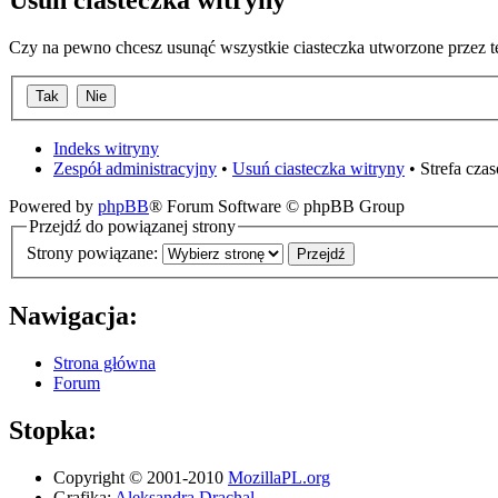
Usuń ciasteczka witryny
Czy na pewno chcesz usunąć wszystkie ciasteczka utworzone przez t
Indeks witryny
Zespół administracyjny
•
Usuń ciasteczka witryny
• Strefa cz
Powered by
phpBB
® Forum Software © phpBB Group
Przejdź do powiązanej strony
Strony powiązane:
Nawigacja:
Strona główna
Forum
Stopka:
Copyright © 2001-2010
MozillaPL.org
Grafika:
Aleksandra Drachal