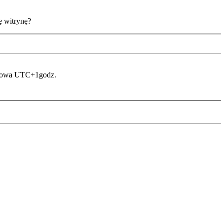
ę witrynę?
asowa UTC+1godz.