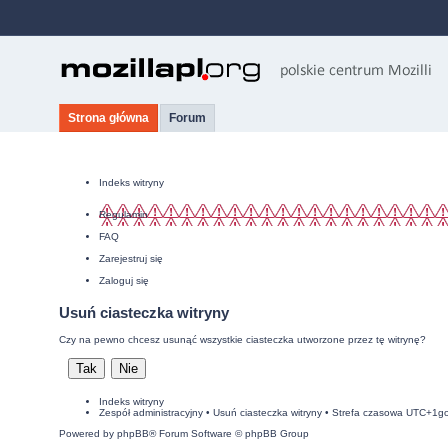
Strona główna
Forum
Indeks witryny
Regulamin
FAQ
Zarejestruj się
Zaloguj się
Usuń ciasteczka witryny
Czy na pewno chcesz usunąć wszystkie ciasteczka utworzone przez tę witrynę?
Indeks witryny
Zespół administracyjny
•
Usuń ciasteczka witryny
• Strefa czasowa UTC+1g
Powered by
phpBB
® Forum Software © phpBB Group