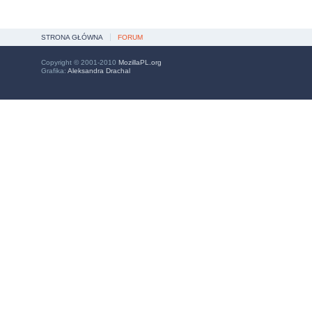
STRONA GŁÓWNA
FORUM
Copyright © 2001-2010
MozillaPL.org
Grafika:
Aleksandra Drachal