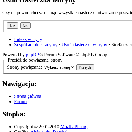
Usuń ciasteczka witryny
Czy na pewno chcesz usunąć wszystkie ciasteczka utworzone przez t
Indeks witryny
Zespół administracyjny
•
Usuń ciasteczka witryny
• Strefa cz
Powered by
phpBB
® Forum Software © phpBB Group
Przejdź do powiązanej strony
Strony powiązane:
Nawigacja:
Strona główna
Forum
Stopka:
Copyright © 2001-2010
MozillaPL.org
Grafika:
Aleksandra Drachal