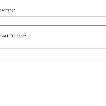
ę witrynę?
asowa UTC+1godz.