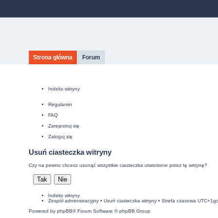
Strona główna
Forum
Indeks witryny
Regulamin
FAQ
Zarejestruj się
Zaloguj się
Usuń ciasteczka witryny
Czy na pewno chcesz usunąć wszystkie ciasteczka utworzone przez tę witrynę?
Indeks witryny
Zespół administracyjny
•
Usuń ciasteczka witryny
• Strefa czasowa UTC+1g
Powered by
phpBB
® Forum Software © phpBB Group