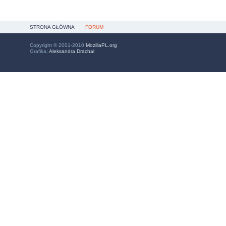
STRONA GŁÓWNA
FORUM
Copyright © 2001-2010
MozillaPL.org
Grafika:
Aleksandra Drachal