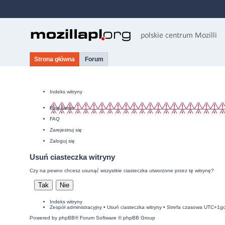
Strona główna
Forum
Indeks witryny
Regulamin
FAQ
Zarejestruj się
Zaloguj się
Usuń ciasteczka witryny
Czy na pewno chcesz usunąć wszystkie ciasteczka utworzone przez tę witrynę?
Indeks witryny
Zespół administracyjny
•
Usuń ciasteczka witryny
• Strefa czasowa UTC+1g
Powered by
phpBB
® Forum Software © phpBB Group