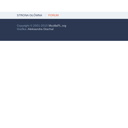
STRONA GŁÓWNA
FORUM
Copyright © 2001-2010
MozillaPL.org
Grafika:
Aleksandra Drachal