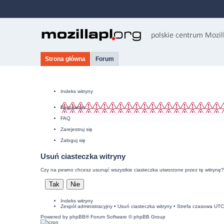
Strona główna
Forum
Indeks witryny
Regulamin
FAQ
Zarejestruj się
Zaloguj się
Usuń ciasteczka witryny
Czy na pewno chcesz usunąć wszystkie ciasteczka utworzone przez tę witrynę?
Indeks witryny
Zespół administracyjny
•
Usuń ciasteczka witryny
• Strefa czasowa UT
Powered by
phpBB
® Forum Software © phpBB Group