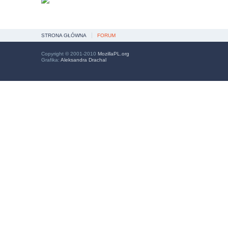
STRONA GŁÓWNA
FORUM
Copyright © 2001-2010
MozillaPL.org
Grafika:
Aleksandra Drachal