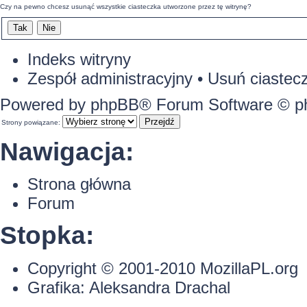
Czy na pewno chcesz usunąć wszystkie ciasteczka utworzone przez tę witrynę?
Indeks witryny
Zespół administracyjny
•
Usuń ciastecz
Powered by
phpBB
® Forum Software © 
Strony powiązane:
Nawigacja:
Strona główna
Forum
Stopka:
Copyright © 2001-2010
MozillaPL.org
Grafika:
Aleksandra Drachal