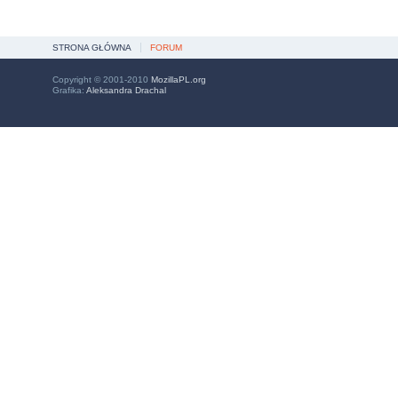
STRONA GŁÓWNA
FORUM
Copyright © 2001-2010
MozillaPL.org
Grafika:
Aleksandra Drachal