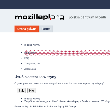
Strona główna
Forum
Indeks witryny
Regulamin
FAQ
Zarejestruj się
Zaloguj się
Usuń ciasteczka witryny
Czy na pewno chcesz usunąć wszystkie ciasteczka utworzone przez tę witrynę?
Indeks witryny
Zespół administracyjny
•
Usuń ciasteczka witryny
• Strefa czasowa UTC+1g
Powered by
phpBB
® Forum Software © phpBB Group