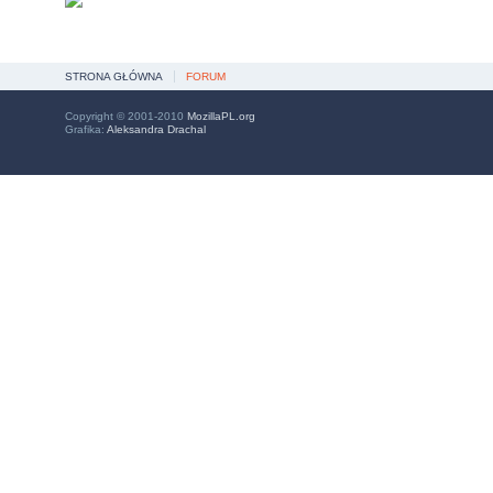
STRONA GŁÓWNA
FORUM
Copyright © 2001-2010
MozillaPL.org
Grafika:
Aleksandra Drachal