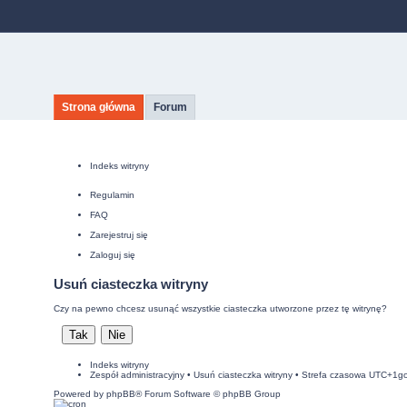
Strona główna
Forum
Indeks witryny
Regulamin
FAQ
Zarejestruj się
Zaloguj się
Usuń ciasteczka witryny
Czy na pewno chcesz usunąć wszystkie ciasteczka utworzone przez tę witrynę?
Indeks witryny
Zespół administracyjny
•
Usuń ciasteczka witryny
• Strefa czasowa UTC+1g
Powered by
phpBB
® Forum Software © phpBB Group