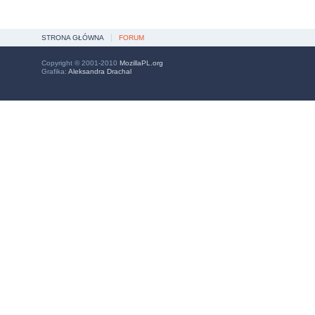
STRONA GŁÓWNA
FORUM
Copyright © 2001-2010
MozillaPL.org
Grafika:
Aleksandra Drachal