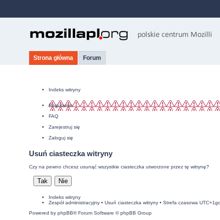
Strona główna
Forum
Indeks witryny
Regulamin
FAQ
Zarejestruj się
Zaloguj się
Usuń ciasteczka witryny
Czy na pewno chcesz usunąć wszystkie ciasteczka utworzone przez tę witrynę?
Indeks witryny
Zespół administracyjny
•
Usuń ciasteczka witryny
• Strefa czasowa UTC+1g
Powered by
phpBB
® Forum Software © phpBB Group