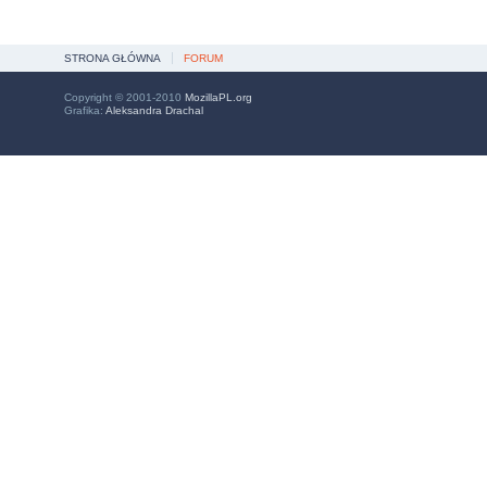
STRONA GŁÓWNA
FORUM
Copyright © 2001-2010
MozillaPL.org
Grafika:
Aleksandra Drachal