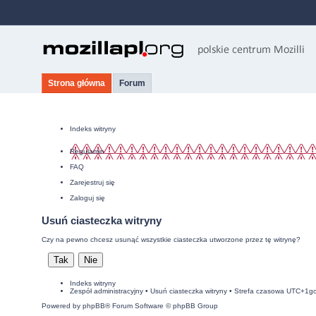
Strona główna
Forum
Indeks witryny
Regulamin
FAQ
Zarejestruj się
Zaloguj się
Usuń ciasteczka witryny
Czy na pewno chcesz usunąć wszystkie ciasteczka utworzone przez tę witrynę?
Indeks witryny
Zespół administracyjny
•
Usuń ciasteczka witryny
• Strefa czasowa UTC+1g
Powered by
phpBB
® Forum Software © phpBB Group