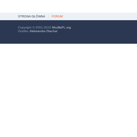
STRONA GŁÓWNA
FORUM
Copyright © 2001-2010
MozillaPL.org
Grafika:
Aleksandra Drachal