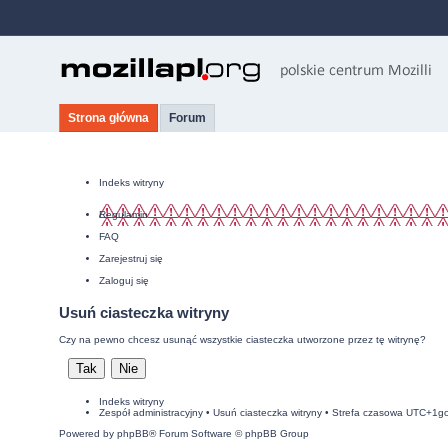
Strona główna
Forum
Indeks witryny
Regulamin
FAQ
Zarejestruj się
Zaloguj się
Usuń ciasteczka witryny
Czy na pewno chcesz usunąć wszystkie ciasteczka utworzone przez tę witrynę?
Indeks witryny
Zespół administracyjny
•
Usuń ciasteczka witryny
• Strefa czasowa UTC+1g
Powered by
phpBB
® Forum Software © phpBB Group