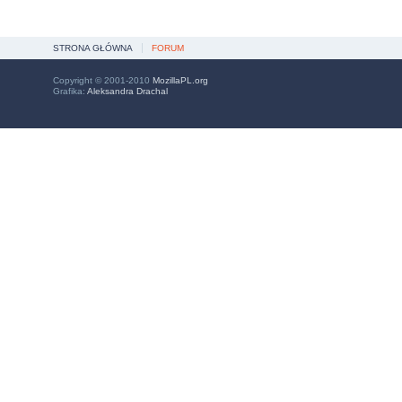
STRONA GŁÓWNA
FORUM
Copyright © 2001-2010
MozillaPL.org
Grafika:
Aleksandra Drachal