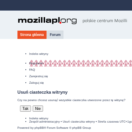
Strona główna
Forum
Indeks witryny
Regulamin
FAQ
Zarejestruj się
Zaloguj się
Usuń ciasteczka witryny
Czy na pewno chcesz usunąć wszystkie ciasteczka utworzone przez tę witrynę?
Indeks witryny
Zespół administracyjny
•
Usuń ciasteczka witryny
• Strefa czasowa UTC+1g
Powered by
phpBB
® Forum Software © phpBB Group