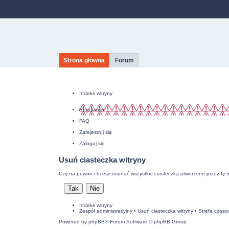
Strona główna
Forum
Indeks witryny
Regulamin
FAQ
Zarejestruj się
Zaloguj się
Usuń ciasteczka witryny
Czy na pewno chcesz usunąć wszystkie ciasteczka utworzone przez tę w
Indeks witryny
Zespół administracyjny
•
Usuń ciasteczka witryny
• Strefa czas
Powered by
phpBB
® Forum Software © phpBB Group