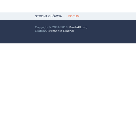
STRONA GŁÓWNA
FORUM
Copyright © 2001-2010
MozillaPL.org
Grafika:
Aleksandra Drachal