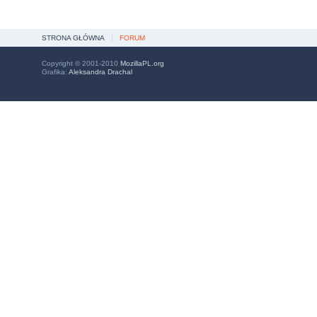
STRONA GŁÓWNA
FORUM
Copyright © 2001-2010
MozillaPL.org
Grafika:
Aleksandra Drachal