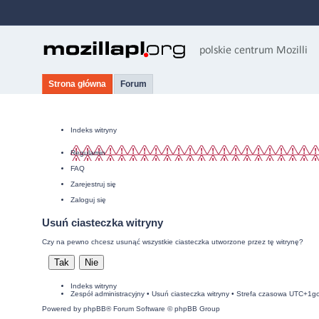
Strona główna
Forum
Indeks witryny
Regulamin
FAQ
Zarejestruj się
Zaloguj się
Usuń ciasteczka witryny
Czy na pewno chcesz usunąć wszystkie ciasteczka utworzone przez tę witrynę?
Indeks witryny
Zespół administracyjny
•
Usuń ciasteczka witryny
• Strefa czasowa UTC+1g
Powered by
phpBB
® Forum Software © phpBB Group