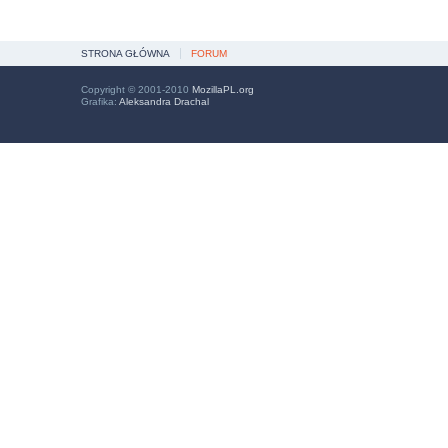
STRONA GŁÓWNA
FORUM
Copyright © 2001-2010
MozillaPL.org
Grafika:
Aleksandra Drachal