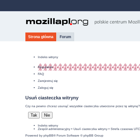
Strona główna
Forum
Indeks witryny
Regulamin
FAQ
Zarejestruj się
Zaloguj się
Usuń ciasteczka witryny
Czy na pewno chcesz usunąć wszystkie ciasteczka utworzone przez tę witrynę?
Indeks witryny
Zespół administracyjny
•
Usuń ciasteczka witryny
• Strefa czasowa UT
Powered by
phpBB
® Forum Software © phpBB Group