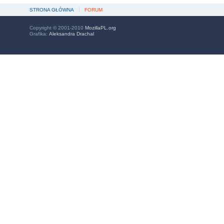
STRONA GŁÓWNA
FORUM
Copyright © 2001-2010
MozillaPL.org
Grafika:
Aleksandra Drachal