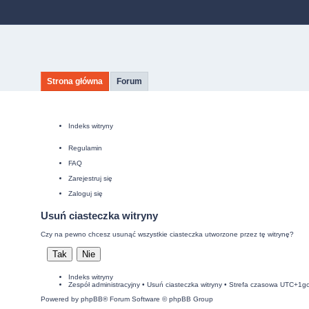
Strona główna
Forum
Indeks witryny
Regulamin
FAQ
Zarejestruj się
Zaloguj się
Usuń ciasteczka witryny
Czy na pewno chcesz usunąć wszystkie ciasteczka utworzone przez tę witrynę?
Indeks witryny
Zespół administracyjny
•
Usuń ciasteczka witryny
• Strefa czasowa UTC+1g
Powered by
phpBB
® Forum Software © phpBB Group