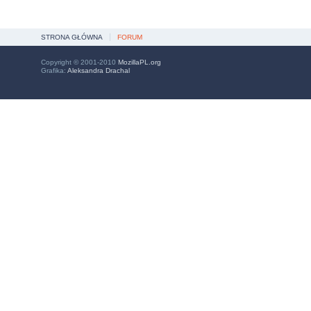
STRONA GŁÓWNA
FORUM
Copyright © 2001-2010
MozillaPL.org
Grafika:
Aleksandra Drachal