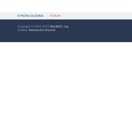
STRONA GŁÓWNA
FORUM
Copyright © 2001-2010
MozillaPL.org
Grafika:
Aleksandra Drachal