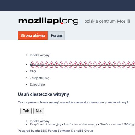
Strona główna
Forum
Indeks witryny
Regulamin
FAQ
Zarejestruj się
Zaloguj się
Usuń ciasteczka witryny
Czy na pewno chcesz usunąć wszystkie ciasteczka utworzone przez tę witrynę?
Indeks witryny
Zespół administracyjny
•
Usuń ciasteczka witryny
• Strefa czasowa UTC+1g
Powered by
phpBB
® Forum Software © phpBB Group