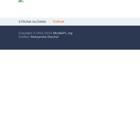
STRONA GŁÓWNA
FORUM
Copyright © 2001-2010
MozillaPL.org
Grafika:
Aleksandra Drachal