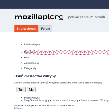
Strona główna
Forum
Indeks witryny
Regulamin
FAQ
Zarejestruj się
Zaloguj się
Usuń ciasteczka witryny
Czy na pewno chcesz usunąć wszystkie ciasteczka utworzone przez tę witrynę?
Indeks witryny
Zespół administracyjny
•
Usuń ciasteczka witryny
• Strefa czasowa UTC+1g
Powered by
phpBB
® Forum Software © phpBB Group