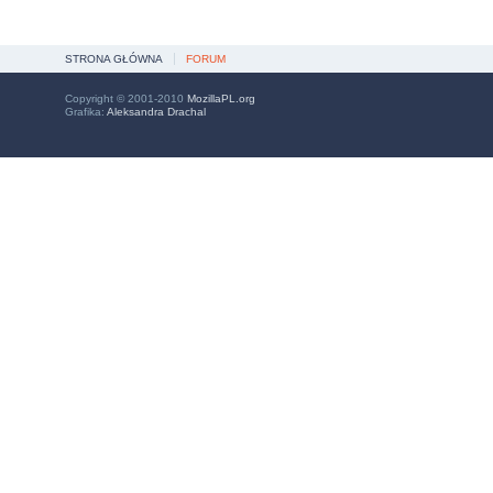
STRONA GŁÓWNA
FORUM
Copyright © 2001-2010
MozillaPL.org
Grafika:
Aleksandra Drachal