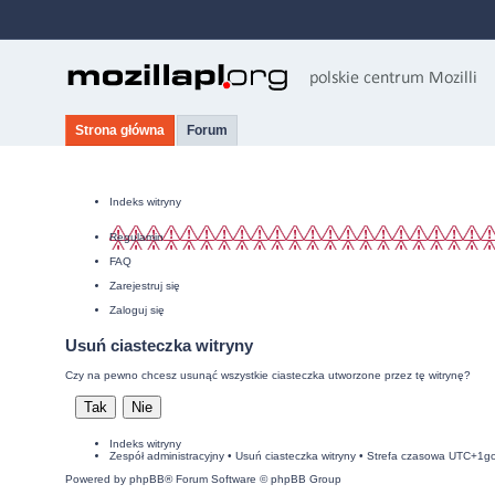
Strona główna
Forum
Indeks witryny
Regulamin
FAQ
Zarejestruj się
Zaloguj się
Usuń ciasteczka witryny
Czy na pewno chcesz usunąć wszystkie ciasteczka utworzone przez tę witrynę?
Indeks witryny
Zespół administracyjny
•
Usuń ciasteczka witryny
• Strefa czasowa UTC+1g
Powered by
phpBB
® Forum Software © phpBB Group