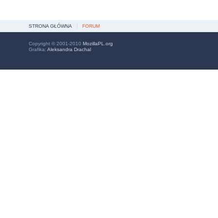
STRONA GŁÓWNA
FORUM
Copyright © 2001-2010
MozillaPL.org
Grafika:
Aleksandra Drachal