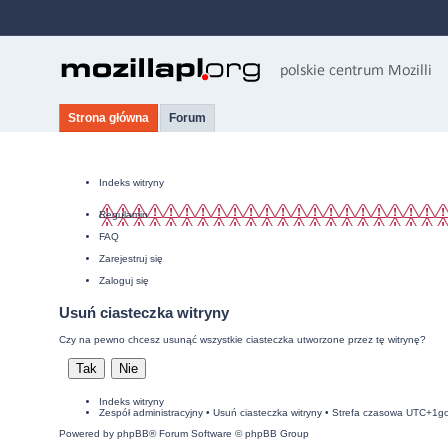
Strona główna
Forum
Indeks witryny
Regulamin
FAQ
Zarejestruj się
Zaloguj się
Usuń ciasteczka witryny
Czy na pewno chcesz usunąć wszystkie ciasteczka utworzone przez tę witrynę?
Indeks witryny
Zespół administracyjny
•
Usuń ciasteczka witryny
• Strefa czasowa UTC+1g
Powered by
phpBB
® Forum Software © phpBB Group