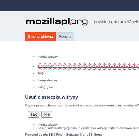
Strona główna
Forum
Indeks witryny
Regulamin
FAQ
Zarejestruj się
Zaloguj się
Usuń ciasteczka witryny
Czy na pewno chcesz usunąć wszystkie ciasteczka utworzone przez tę witrynę?
Indeks witryny
Zespół administracyjny
•
Usuń ciasteczka witryny
• Strefa czasowa UT
Powered by
phpBB
® Forum Software © phpBB Group