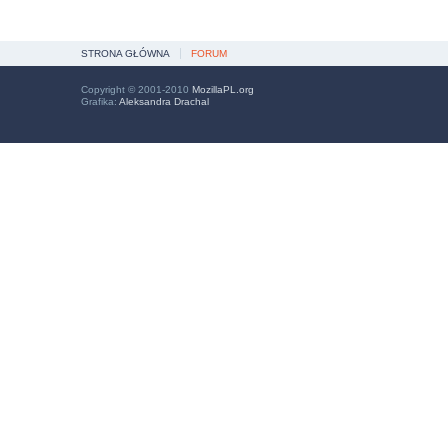
STRONA GŁÓWNA
FORUM
Copyright © 2001-2010
MozillaPL.org
Grafika:
Aleksandra Drachal