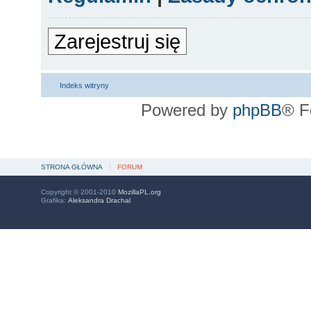
Zarejestruj się
Indeks witryny
Powered by
phpBB
® F
STRONA GŁÓWNA
FORUM
Copyright © 2001-2010
MozillaPL.org
Grafika:
Aleksandra Drachal