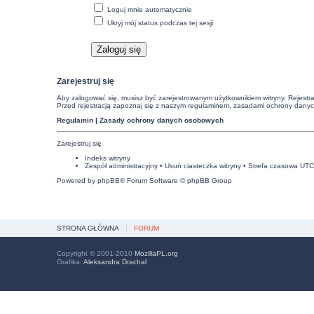
Loguj mnie automatycznie
Ukryj mój status podczas tej sesji
Zarejestruj się
Aby zalogować się, musisz być zarejestrowanym użytkownikiem witryny. Rejestra
Przed rejestracją zapoznaj się z naszym regulaminem, zasadami ochrony dany
Regulamin
|
Zasady ochrony danych osobowych
Zarejestruj się
Indeks witryny
Zespół administracyjny
•
Usuń ciasteczka witryny
• Strefa czasowa UT
Powered by
phpBB
® Forum Software © phpBB Group
STRONA GŁÓWNA
FORUM
Copyright © 2001-2010
MozillaPL.org
Grafika:
Aleksandra Drachal