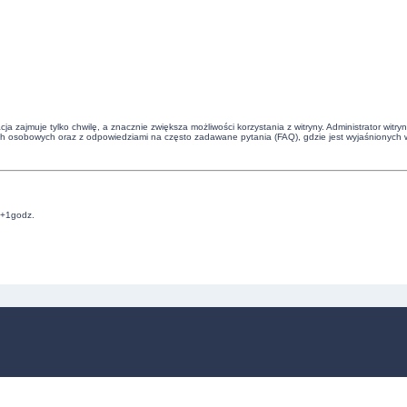
cja zajmuje tylko chwilę, a znacznie zwiększa możliwości korzystania z witryny. Administrator 
ch osobowych oraz z odpowiedziami na często zadawane pytania (FAQ), gdzie jest wyjaśnionych 
C+1godz.