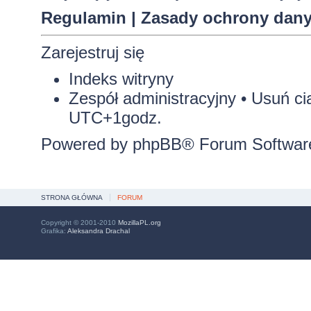
Regulamin
|
Zasady ochrony dan
Zarejestruj się
Indeks witryny
Zespół administracyjny
•
Usuń ci
UTC+1godz.
Powered by
phpBB
® Forum Softwar
STRONA GŁÓWNA
FORUM
Copyright © 2001-2010
MozillaPL.org
Grafika:
Aleksandra Drachal