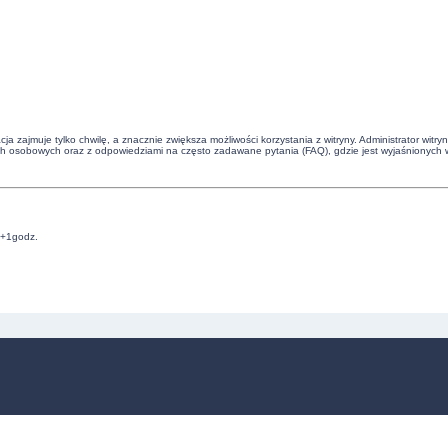
cja zajmuje tylko chwilę, a znacznie zwiększa możliwości korzystania z witryny. Administrator 
ch osobowych oraz z odpowiedziami na często zadawane pytania (FAQ), gdzie jest wyjaśnionych 
C+1godz.