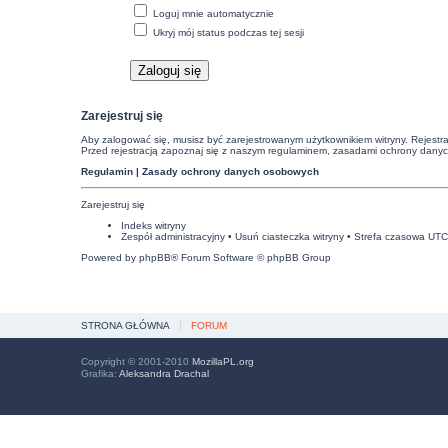
Loguj mnie automatycznie
Ukryj mój status podczas tej sesji
Zarejestruj się
Aby zalogować się, musisz być zarejestrowanym użytkownikiem witryny. Rejestra
Przed rejestracją zapoznaj się z naszym regulaminem, zasadami ochrony dany
Regulamin
|
Zasady ochrony danych osobowych
Zarejestruj się
Indeks witryny
Zespół administracyjny
•
Usuń ciasteczka witryny
• Strefa czasowa UT
Powered by
phpBB
® Forum Software © phpBB Group
STRONA GŁÓWNA
FORUM
Copyright © 2001-2010
MozillaPL.org
Grafika:
Aleksandra Drachal